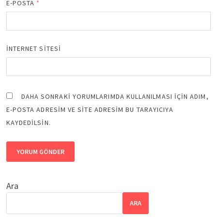
E-POSTA
*
İNTERNET SITESI
DAHA SONRAKI YORUMLARIMDA KULLANILMASI IÇIN ADIM,
E-POSTA ADRESIM VE SITE ADRESIM BU TARAYICIYA
KAYDEDILSIN.
Ara
ARA