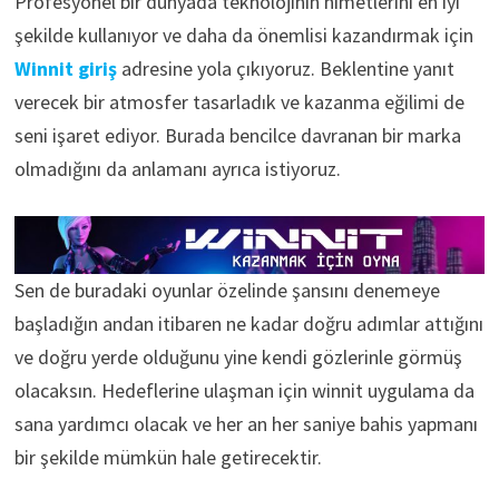
Profesyonel bir dünyada teknolojinin nimetlerini en iyi
şekilde kullanıyor ve daha da önemlisi kazandırmak için
Winnit giriş
adresine yola çıkıyoruz. Beklentine yanıt
verecek bir atmosfer tasarladık ve kazanma eğilimi de
seni işaret ediyor. Burada bencilce davranan bir marka
olmadığını da anlamanı ayrıca istiyoruz.
Sen de buradaki oyunlar özelinde şansını denemeye
başladığın andan itibaren ne kadar doğru adımlar attığını
ve doğru yerde olduğunu yine kendi gözlerinle görmüş
olacaksın. Hedeflerine ulaşman için winnit uygulama da
sana yardımcı olacak ve her an her saniye bahis yapmanı
bir şekilde mümkün hale getirecektir.