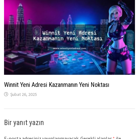
Winnit Yeni Adresi Kazanmanın Yeni Noktası
Şubat 26, 2025
Bir yanıt yazın
E-posta adresiniz yayınlanmayacak.
Gerekli alanlar
*
ile