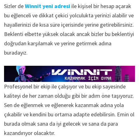
Sizler de
Winnit yeni adresi
ile kişisel bir hesap açarak
bu eğlenceli ve dikkat çekici yolculukta yerinizi alabilir ve
hayallerinizi de kısa süre içerisinde yerine getirebilirsiniz.
Beklenti elbette yüksek olacak ancak bizler bu beklentiyi
doğrudan karşılamak ve yerine getirmek adına
buradayız.
Profesyonel bir ekip ile çalışıyor ve bu ekip sayesinde
kaliteyi de her zaman olduğu gibi bir adım öne taşıyoruz.
Sen de eğlenmek ve eğlenerek kazanmak adına yola
çıkabilir ve kendini bu ortama adapte edebilirsin. Emin ol
burada olmak sana da iyi gelecek ve sana da para
kazandırıyor olacaktır.