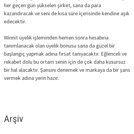
her geçen gün yükselen şirket, sana da para
kazandıracak ve seni de kısa süre içerisinde kendine aşık
edecektir.
Winnit üyelik işleminden hemen sonra hesabına
tanımlanacak olan üyelik bonusu sana da güzel bir
başlangıç yapmak adına fırsat tanıyacaktır. Eğlenceli ve
rekabet dolu bu ortam senin için de çok daha kusursuz
bir hal alacaktır. Şansını denemek ve markaya da bir şans
vermek adına yerin hazır.
Arşiv