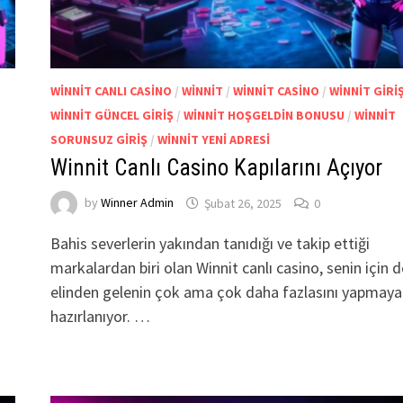
WINNIT CANLI CASINO
/
WINNIT
/
WINNIT CASINO
/
WINNIT GIRI
WINNIT GÜNCEL GIRIŞ
/
WINNIT HOŞGELDIN BONUSU
/
WINNIT
SORUNSUZ GIRIŞ
/
WINNIT YENI ADRESI
Winnit Canlı Casino Kapılarını Açıyor
by
Winner Admin
Şubat 26, 2025
0
Bahis severlerin yakından tanıdığı ve takip ettiği
markalardan biri olan Winnit canlı casino, senin için d
elinden gelenin çok ama çok daha fazlasını yapmaya
hazırlanıyor. …