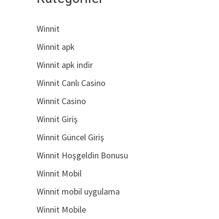
Winnit
Winnit apk
Winnit apk indir
Winnit Canlı Casino
Winnit Casino
Winnit Giriş
Winnit Güncel Giriş
Winnit Hoşgeldin Bonusu
Winnit Mobil
Winnit mobil uygulama
Winnit Mobile