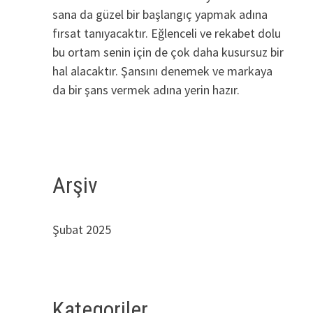
sana da güzel bir başlangıç yapmak adına
fırsat tanıyacaktır. Eğlenceli ve rekabet dolu
bu ortam senin için de çok daha kusursuz bir
hal alacaktır. Şansını denemek ve markaya
da bir şans vermek adına yerin hazır.
Arşiv
Şubat 2025
Kategoriler