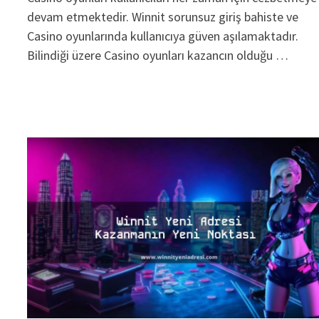
devam etmektedir. Winnit sorunsuz giriş bahiste ve
Casino oyunlarında kullanıcıya güven aşılamaktadır.
Bilindiği üzere Casino oyunları kazancın olduğu …