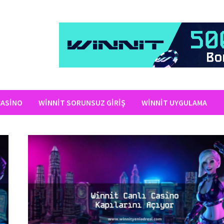
CASINO
WINNIT SORUNSUZ GIRIŞ
WINNIT UYGULAMA