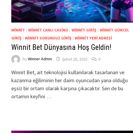
WINNIT
/
WINNIT CANLI CASINO
/
WINNIT GIRIŞ
/
WINNIT GÜNCEL
GIRIŞ
/
WINNIT SORUNSUZ GIRIŞ
/
WINNIT YENI ADRESI
Winnit Bet Dünyasına Hoş Geldin!
by
Winner Admin
Şubat 26, 2025
0
Winnit Bet, ait teknolojisi kullanılarak tasarlanan ve
kazanma eğiliminin her daim oyuncudan yana olduğu
eşsiz bir ortam olarak karşına çıkacaktır. Sen de bu
ortamın keyfini …